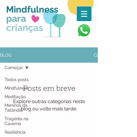
Mindfulness
para
crianças
BLOG
Começar
Todos posts
Posts em breve
Mindfulness
Meditação
Explore outras categorias neste
Meninos da
blog ou volte mais tarde.
Tailândia
Tragédia na
Caverna
Resiliência