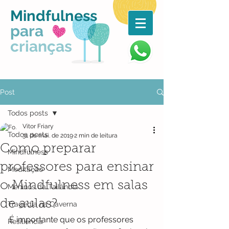
Mindfulness
para
crianças
Post
Todos posts
Vitor Friary
Todos posts
31 de mai. de 2019
2 min de leitura
Como preparar
Mindfulness
professores para ensinar
Meditação
o Mindfulness em salas
Meninos da Tailândia
de aulas?
Tragédia na Caverna
É importante que os professores 
Resiliência